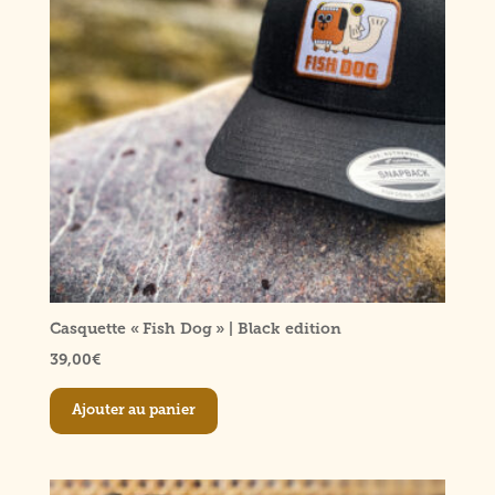
être
choisies
sur
la
page
du
produit
Casquette « Fish Dog » | Black edition
39,00
€
Ajouter au panier