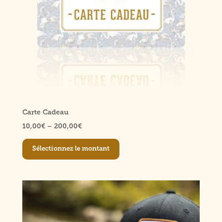
Carte Cadeau
10,00
€
–
200,00
€
Ce
produit
Sélectionnez le montant
a
plusieurs
variations.
Les
options
peuvent